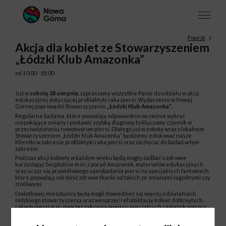
Powrót
Akcja dla kobiet ze Stowarzyszeniem
„Łódzki Klub Amazonka”
od 10:00 - 18:00
Już w
sobotę 28 sierpnia,
zapraszamy wszystkie Panie do udziału w akcji
edukacyjnej dotyczącej profilaktyki raka piersi. Wydarzenie w Nowej
Górnej poprowadzi Stowarzyszenie
„Łódzki Klub Amazonka”.
Regularne badania, które pozwalają odpowiednio wcześnie wykryć
niepokojące zmiany i postawić szybką diagnozę to kluczowy czynnik w
przeciwdziałaniu nowotworom piersi. Dlatego już w sobotę wraz z lokalnym
Stowarzyszeniem „Łódzki Klub Amazonka” będziemy edukować nasze
Klientki w zakresie profilaktyki raka piersi oraz zachęcać do badań w tym
zakresie.
Podczas akcji kobiety w każdym wieku będą mogły zadbać o zdrowie
korzystając bezpłatnie m.in. z porad Amazonek, materiałów edukacyjnych
oraz ucząc się prawidłowego samobadania piersi na specjalnych fantomach,
które pozwalają odróżnić zdrowe tkanki od takich ze zmianami łagodnymi czy
złośliwymi.
Dodatkowo, mieszkańcy będą mogli dowiedzieć się więcej o działaniach
łódzkiego stowarzyszenia oraz wesprzeć rehabilitację kobiet dotkniętych
rakiem piersi m.in. poprzez zakup na miejscu specjalnych cegiełek pomocy
czy przekazanie 1% podatku na rzecz stowarzyszenia.
Akcja prozdrowotna odbędzie się w ramach projektu Nowej Górnej – Punkt