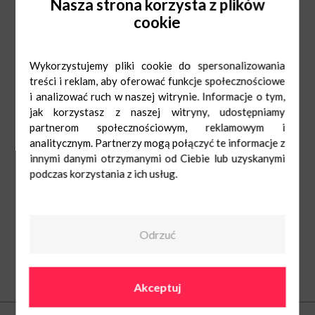
Nasza strona korzysta z plików
Lokalnych Inicjatyw Społecznych.
cookie
Wolontariuszki stowarzyszenia
będą stacjonować przy stoisku PLIS obok
W.Kruk w godz. od 10 do 18.
Wykorzystujemy pliki cookie do spersonalizowania
treści i reklam, aby oferować funkcje społecznościowe
i analizować ruch w naszej witrynie. Informacje o tym,
jak korzystasz z naszej witryny, udostępniamy
partnerom społecznościowym, reklamowym i
analitycznym. Partnerzy mogą połączyć te informacje z
innymi danymi otrzymanymi od Ciebie lub uzyskanymi
podczas korzystania z ich usług.
Odrzuć
Akceptuj
O nas