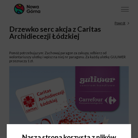
Powrót
Drzewko serc akcja z Caritas
Archidiecezji Łódzkiej
Pomóż potrzebującym: Zachowaj paragon za zakupy, odbierz od
wolontariuszy ulotkę i wpisz na niej nr paragonu. Za każdą ulotkę GULIWER
przeznaczy 1 zł.
Nasza strona korzysta z plików