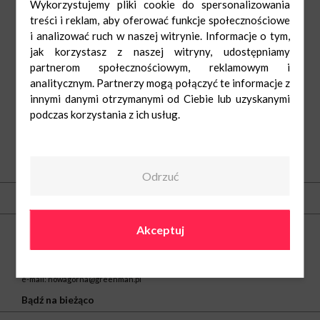
Wykorzystujemy pliki cookie do spersonalizowania
treści i reklam, aby oferować funkcje społecznościowe
i analizować ruch w naszej witrynie. Informacje o tym,
jak korzystasz z naszej witryny, udostępniamy
partnerom społecznościowym, reklamowym i
analitycznym. Partnerzy mogą połączyć te informacje z
innymi danymi otrzymanymi od Ciebie lub uzyskanymi
podczas korzystania z ich usług.
O nas
Odrzuć
Kontakt
Centrum Handlowe Nowa Górna w Łodzi
Akceptuj
ul. Kolumny 6/36
93-610 Łódź
tel.
42 646 06 90
e-mail:
nowagorna@greenman.pl
Bądź na bieżąco