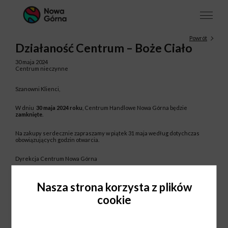
Powrót
Działaność Centrum – Boże Ciało
30 maja 2024
Centrum nieczynne
Szanowni Klienci,
W dniu
30 maja 2024 roku
, Centrum Handlowe Nowa Górna będzie
zamknięte
.
Na zakupy serdecznie zapraszamy w piątek 31 maja według dotychczas
obowiązujących godzin otwarcia.
Dyrekcja Centrum Nowa Górna
Nasza strona korzysta z plików
cookie