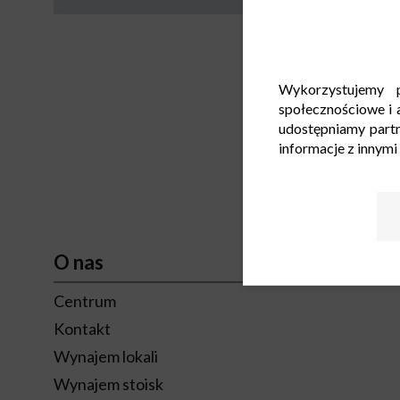
Wykorzystujemy p
społecznościowe i a
udostępniamy part
informacje z innymi
O nas
Centrum
Kontakt
Wynajem lokali
Wynajem stoisk