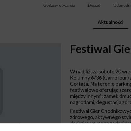
Godziny otwarcia
Dojazd
Udogodni
Aktualności
Festiwal Gi
W najbliższą sobotę 20 wr
Kolumny 6/36 (Carrefour)
Gortata. Na terenie parki
festiwalowe oferując szer
między innymi: zamek dmuch
nagrodami, degustacja zdr
Festiwal Gier Chodnikow
zdrowego, aktywnego stylu 
dodatkowo ma za zadanie w
budżetu obywatelskiego na