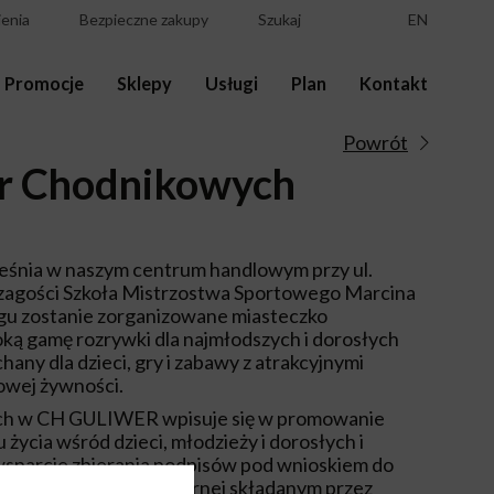
enia
Bezpieczne zakupy
Szukaj
EN
Promocje
Sklepy
Usługi
Plan
Kontakt
Powrót
er Chodnikowych
ześnia w naszym centrum handlowym przy ul.
 zagości Szkoła Mistrzostwa Sportowego Marcina
ngu zostanie zorganizowane miasteczko
oką gamę rozrywki dla najmłodszych i dorosłych
any dla dzieci, gry i zabawy z atrakcyjnymi
owej żywności.
ych w CH GULIWER wpisuje się w promowanie
życia wśród dzieci, młodzieży i dorosłych i
sparcie zbierania podpisów pod wnioskiem do
 2015 rok dla Łodzi Górnej składanym przez