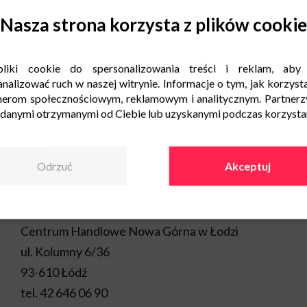
Szkołę Mistrzostwa Sport
Nasza strona korzysta z plików cookie
Marcina Gortata. Wniosko
sportowej w dzielnicy Łód
sportowych: boiska do piłk
dwóch boisk do siatkówki p
liki cookie do spersonalizowania treści i reklam, aby
nalizować ruch w naszej witrynie. Informacje o tym, jak korzysta
Festiwal gier chodnikowyc
nerom społecznościowym, reklamowym i analitycznym. Partnerz
Zachęcamy do udziału w akc
 danymi otrzymanymi od Ciebie lub uzyskanymi podczas korzystani
Odrzuć
Akceptuj
Kontakt
Centrum Handlowe Nowa Górna w Łodzi
ul. Kolumny 6/36
93-610 Łódź
tel.
42 646 06 90