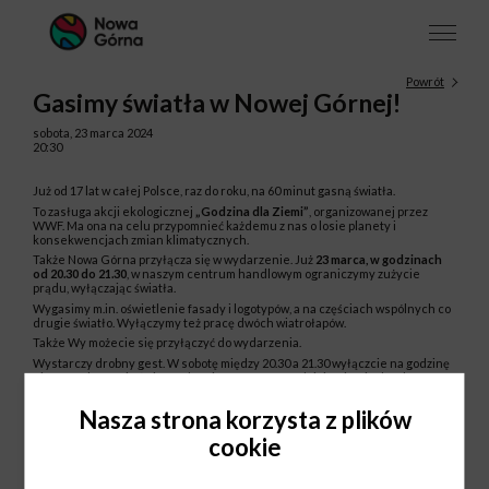
Powrót
Gasimy światła w Nowej Górnej!
sobota, 23 marca 2024
20:30
Już od 17 lat w całej Polsce, raz do roku, na 60 minut gasną światła.
To zasługa akcji ekologicznej
„Godzina dla Ziemi”
, organizowanej przez
WWF. Ma ona na celu przypomnieć każdemu z nas o losie planety i
konsekwencjach zmian klimatycznych.
Także Nowa Górna przyłącza się w wydarzenie. Już
23 marca, w godzinach
od 20.30 do 21.30
, w naszym centrum handlowym ograniczymy zużycie
prądu, wyłączając światła.
Wygasimy m.in. oświetlenie fasady i logotypów, a na częściach wspólnych co
drugie światło. Wyłączymy też pracę dwóch wiatrołapów.
Także Wy możecie się przyłączyć do wydarzenia.
Wystarczy drobny gest. W sobotę między 20.30 a 21.30 wyłączcie na godzinę
niepotrzebne światłą i urządzenia, a tym samym dajcie Ziemi odetchnąć.
Nasza strona korzysta z plików
cookie