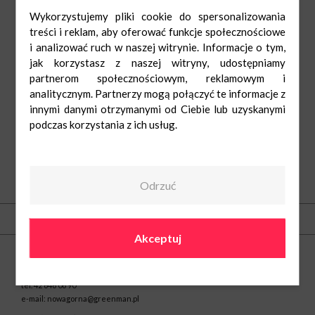
Wykorzystujemy pliki cookie do spersonalizowania
treści i reklam, aby oferować funkcje społecznościowe
i analizować ruch w naszej witrynie. Informacje o tym,
jak korzystasz z naszej witryny, udostępniamy
partnerom społecznościowym, reklamowym i
analitycznym. Partnerzy mogą połączyć te informacje z
innymi danymi otrzymanymi od Ciebie lub uzyskanymi
podczas korzystania z ich usług.
Odrzuć
O nas
Kontakt
Akceptuj
Centrum Handlowe Nowa Górna w Łodzi
ul. Kolumny 6/36
93-610 Łódź
tel.
42 646 06 90
e-mail:
nowagorna@greenman.pl