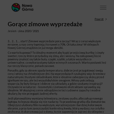
Powrót
Gorące zimowe wyprzedaże
Jesień - zima 2020 / 2021
3… 2… 1…. start! Zimowe wyprzedaże pora zacząć! Wraz z coraz większym
mrozem, u nas ceny topnieją i to nawet o 70%. Ot taka zima! W sklepach
Nowej Górnej znajdziecie już mega obniżki.
Co warto kupować? To idealny moment aby kupić przejściową kurtkę i ciepły
sweter, rzeczy które przydadzą się zimą, ale i wiosną. Na zakupowej liście
powinny znaleźć się także buty, czapki, szaliki, a także wszystko co
uniwersalne, co wykorzystamy także w innych sezonach. Warto postawić też
na rzeczy klasyczne, ponadczasowe.
Ponadto, gdy za oknem spada temperatura, dobrze jest przygotować swoją
cerę i włosy na chłodniejsze dni. Na wyprzedażach szukajmy więc kremów z
naturalnymi, tłustymi składnikami, które idealnie zabezpieczą skórę przed
igiełkami mrozu, ale też wszędobylskim smogiem. Włosy potrzebują
wsparcia, by były lśniące i dobrze się układały, a gdzie szukamy inspiracji?
Oczywiście w naturze – kosmetyki z ziołowymi ekstraktami sprawdzą się
idealnie. W okazyjnej cenie odnajdziecie też cudowne zapachy i modne
okulary, by nie przegapić żadnej oferty.
Jeśli planowaliśmy wymianę telewizora, zestawu audio, albo zakup nowego
laptopa, to lepsza okazja się nie nadarzy. To prawdziwa gratka dla domatorów.
Obejrzysz ulubiony film na większym, wyraźniejszym i bardziej kolorowym
ekranie, a przy tym zaoszczędzić konkretną kwotę, którą wydasz, na co tylko
zechcesz. A skoro mowa już o domu, to nie zapomnijcie zajrzeć do sklepów z