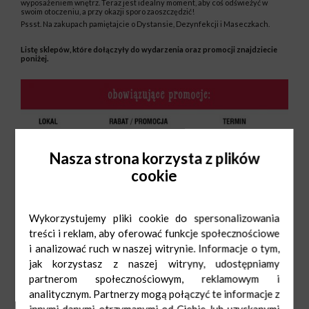
wyposażeniem wnętrz. Teraz jest idealny moment, aby coś odświeżyć w
swoim otoczeniu, a przy okazji sporo zaoszczędzić!
Pssst. Na zakupach pamiętajcie o Dystansie, Dezynfekcji i Maseczkach.
Listę sklepów, które dołączyły do wydarzenia oraz promocji znajdziecie
poniżej.
Nasza strona korzysta z plików
cookie
Wykorzystujemy pliki cookie do spersonalizowania
treści i reklam, aby oferować funkcje społecznościowe
i analizować ruch w naszej witrynie. Informacje o tym,
jak korzystasz z naszej witryny, udostępniamy
partnerom społecznościowym, reklamowym i
analitycznym. Partnerzy mogą połączyć te informacje z