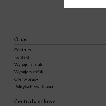
O nas
Centrum
Kontakt
Wynajem lokali
Wynajem stoisk
Oferty pracy
Polityka Prywatności
Centra handlowe