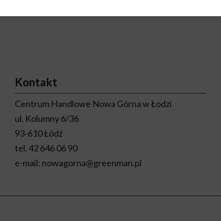
Odkrywajcie nowe kolekcje
niespodzianek!
Kontakt
Centrum Handlowe Nowa Górna w Łodzi
ul. Kolumny 6/36
93-610 Łódź
tel.
42 646 06 90
e-mail:
nowagorna@greenman.pl