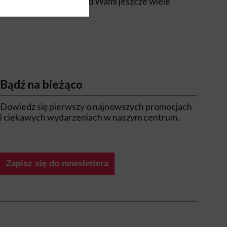
 w Nowej Górnej, przed Wami jeszcze wiele
Bądź na bieżąco
Dowiedz się pierwszy o najnowszych promocjach
i ciekawych wydarzeniach w naszym centrum.
Zapisz się do newslettera