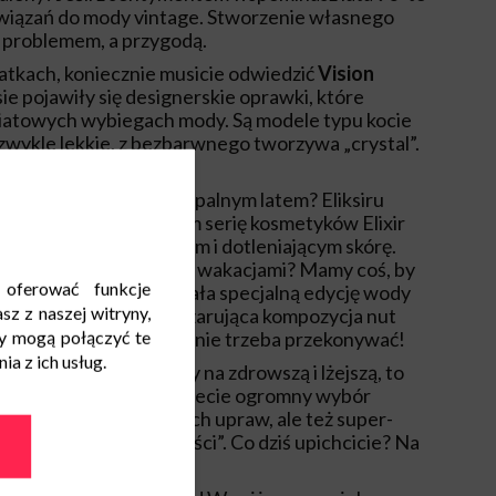
awiązań do mody vintage. Stworzenie własnego
e problemem, a przygodą.
odatkach, koniecznie musicie odwiedzić
Vision
ie pojawiły się designerskie oprawki, które
iatowych wybiegach mody. Są modele typu kocie
iezwykle lekkie, z bezbarwnego tworzywa „crystal”.
 suchym powietrzem i upalnym latem? Eliksiru
łownie! Znajdziesz tam serię kosmetyków Elixir
talizującym, naprawczym i dotleniającym skórę.
eba. Będziecie tęsknić za wakacjami? Mamy coś, by
 oferować funkcje
łużej. Marka przygotowała specjalną edycję wody
sz z naszej witryny,
idence. Niezwykle czarująca kompozycja nut
y mogą połączyć te
rowymi akordami. Nas nie trzeba przekonywać!
a z ich usług.
otywacji do zmiany diety na zdrowszą i lżejszą, to
kecie
Carrefour
znajdziecie ogromny wybór
ch ze zrównoważonych upraw, ale też super-
znakiem „Targ Świeżości”. Co dziś upichcicie? Na