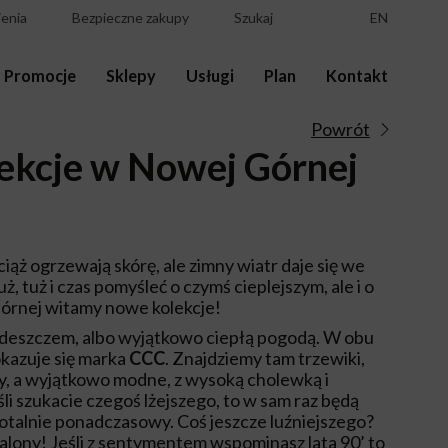
enia
Bezpieczne zakupy
Szukaj
EN
Promocje
Sklepy
Usługi
Plan
Kontakt
Powrót
lekcje w Nowej Górnej
iąż ogrzewają skórę, ale zimny wiatr daje się we
uż, tuż i czas pomyśleć o czymś cieplejszym, ale i o
órnej witamy nowe kolekcje!
 deszczem, albo wyjątkowo ciepłą pogodą. W obu
kazuje się marka
CCC
. Znajdziemy tam trzewiki,
afy, a wyjątkowo modne, z wysoką cholewką i
i szukacie czegoś lżejszego, to w sam raz będą
otalnie ponadczasowy. Coś jeszcze luźniejszego?
alony! Jeśli z sentymentem wspominasz lata 90’ to