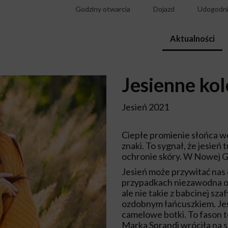
Godziny otwarcia
Dojazd
Udogodni
Aktualności
Jesienne ko
Jesień 2021
Ciepłe promienie słońca wc
znaki. To sygnał, że jesień t
ochronie skóry. W Nowej G
Jesień może przywitać nas
przypadkach niezawodna o
ale nie takie z babcinej sz
ozdobnym łańcuszkiem. Jeśl
camelowe botki. To fason t
Marka Sprandi wróciła na s