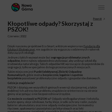
Powrót
Kłopotliwe odpady? Skorzystaj z
PSZOK!
Czerwiec 2022
Dzięki naszemu projektowi Eco Smart, w którym wspiera nas
Fundacja dla
Edukacji Ekologicznej
, nie zagubicie się w gąszczu codziennych rozterek
dotyczących ekologii.
Jednym z takich wyzwań może być
segregacja problematycznych
odpadów,
które należy odpowiednio utylizować, aby uniknąć szkód dla
środowiska naturalnego. Takich odpadów NIE wyrzucajcie do pojemników do
segregacji, tylko w specjalnie do tego przeznaczonych miejscach.
Takim miejscem jest
Punkt Selektywnej Zbiórki Odpadów
Komunalnych,
gdzie można
bezpiecznie, legalnie i zupełnie
bezpłatnie
pozostawić problematyczne odpady z gospodarstw domowych.
Gdzie je znajdziecie?
PSZOK-i działają we wszystkich gminach w wersji stacjonarnej, a także
mobilnej! Ich adresy bez problemu znajdziecie w Internecie na stronie
gminy oraz pytając o nie bezpośrednio w Urzędzie.
Co możecie zostawić w PSZOK-u?
Odpady wielkogabarytowe i tekstylia,
zużyte opony, oleje silnikowe, farby, kleje, środki ochrony roślin, zużyte
baterie i akumulatory oraz inne odpady niebezpieczne: termometry
rtęciowe, opakowania i pozostałości po lekarstwach oraz leki
przeterminowane, świetlówki, niewielkie ilości odpadów betonu oraz gruzu