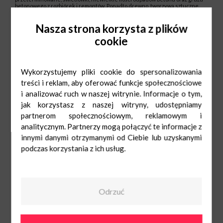
betonowego z rozbiórek i remontów. Ponadto drewno, tworzywa sztuczne,
papier i tekturę, metale, odpady zielone, zużyty sprzęt elektryczny i
elektroniczny (elektroodpady).
Nasza strona korzysta z plików
Pamiętajcie, aby segregować i wyrzucać odpady rozważnie i świadomie.
Korzystanie z PSZOK-ów jest wyrazem Waszej troski o planetę!
cookie
Chcesz wiedzieć więcej?
Styl życia Zero Waste
Jak prosto być EKO ?
Wykorzystujemy pliki cookie do spersonalizowania
treści i reklam, aby oferować funkcje społecznościowe
i analizować ruch w naszej witrynie. Informacje o tym,
jak korzystasz z naszej witryny, udostępniamy
partnerom społecznościowym, reklamowym i
analitycznym. Partnerzy mogą połączyć te informacje z
innymi danymi otrzymanymi od Ciebie lub uzyskanymi
podczas korzystania z ich usług.
Odrzuć