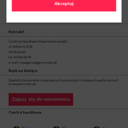
Akceptuj
O nas
Kontakt
Centrum Handlowe Nowa Górna w Łodzi
ul. Kolumny 6/36
93-610 Łódź
tel.
42 646 06 90
e-mail:
nowagorna@greenman.pl
Bądź na bieżąco
Dowiedz się pierwszy o najnowszych promocjach i ciekawych wydarzeniach
w naszym centrum.
Zapisz się do newslettera
Centra handlowe