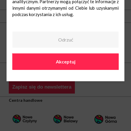
analitycznym. Partnerzy mogą połączyć te informacje z
O nas
innymi danymi otrzymanymi od Ciebie lub uzyskanymi
podczas korzystania z ich usług.
Kontakt
Centrum Handlowe Nowa Górna w Łodzi
ul. Kolumny 6/36
93-610 Łódź
Odrzuć
tel.
42 646 06 90
e-mail:
nowagorna@greenman.pl
Bądź na bieżąco
Akceptuj
Dowiedz się pierwszy o najnowszych promocjach i ciekawych wydarzeniach
w naszym centrum.
Zapisz się do newslettera
Centra handlowe