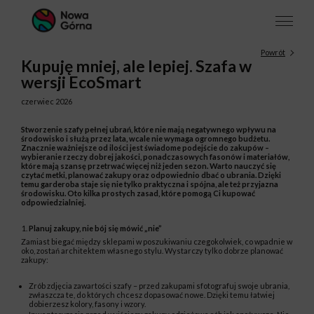
Powrót
Kupuję mniej, ale lepiej. Szafa w
wersji EcoSmart
czerwiec 2026
Stworzenie szafy pełnej ubrań, które nie mają negatywnego wpływu na
środowisko i służą przez lata, wcale nie wymaga ogromnego budżetu.
Znacznie ważniejsze od ilości jest świadome podejście do zakupów –
wybieranie rzeczy dobrej jakości, ponadczasowych fasonów i materiałów,
które mają szansę przetrwać więcej niż jeden sezon. Warto nauczyć się
czytać metki, planować zakupy oraz odpowiednio dbać o ubrania. Dzięki
temu garderoba staje się nie tylko praktyczna i spójna, ale też przyjazna
środowisku. Oto kilka prostych zasad, które pomogą Ci kupować
odpowiedzialniej.
Planuj zakupy, nie bój się mówić „nie”
Zamiast biegać między sklepami w poszukiwaniu czegokolwiek, co wpadnie w
oko, zostań architektem własnego stylu. Wystarczy tylko dobrze planować
zakupy:
Zrób zdjęcia zawartości szafy – przed zakupami sfotografuj swoje ubrania,
zwłaszcza te, do których chcesz dopasować nowe. Dzięki temu łatwiej
dobierzesz kolory, fasony i wzory.