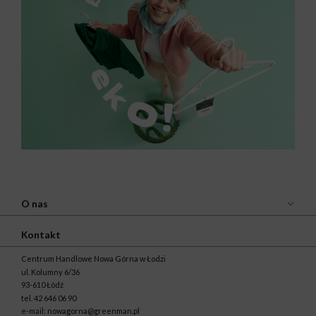
O nas
Kontakt
Centrum Handlowe Nowa Górna w Łodzi
ul. Kolumny 6/36
93-610 Łódź
tel.
42 646 06 90
e-mail:
nowagorna@greenman.pl