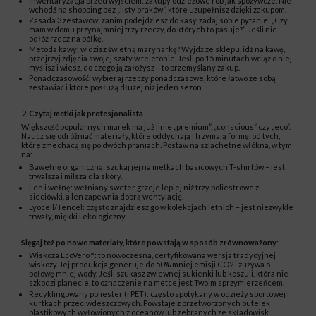
Inwentaryzacja przed wyjściem: zakupy odzieżowe rób jak spożywcze. Nie
wchodź na shopping bez „listy braków”, które uzupełnisz dzięki zakupom.
Zasada 3 zestawów: zanim podejdziesz do kasy, zadaj sobie pytanie: „Czy
mam w domu przynajmniej trzy rzeczy, do których to pasuje?”. Jeśli nie –
odłóż rzecz na półkę.
Metoda kawy: widzisz świetną marynarkę? Wyjdź ze sklepu, idź na kawę,
przejrzyj zdjęcia swojej szafy w telefonie. Jeśli po 15 minutach wciąż o niej
myślisz i wiesz, do czego ją założysz – to przemyślany zakup.
Ponadczasowość: wybieraj rzeczy ponadczasowe, które łatwo ze sobą
zestawiać i które posłużą dłużej niż jeden sezon.
Czytaj metki jak profesjonalista
Większość popularnych marek ma już linie „premium”, „conscious” czy „eco”.
Naucz się odróżniać materiały, które oddychają i trzymają formę, od tych,
które zmechacą się po dwóch praniach. Postaw na szlachetne włókna, w tym
na:
Bawełnę organiczną: szukaj jej na metkach basicowych T-shirtów – jest
trwalsza i milsza dla skóry.
Len i wełnę: wełniany sweter grzeje lepiej niż trzy poliestrowe z
sieciówki, a len zapewnia dobrą wentylację.
Lyocell/Tencel: często znajdziesz go w kolekcjach letnich – jest niezwykle
trwały, miękki i ekologiczny.
Sięgaj też po nowe materiały, które powstają w sposób zrównoważony
:
Wiskoza EcoVero™: to nowoczesna, certyfikowana wersja tradycyjnej
wiskozy. Jej produkcja generuje do 50% mniej emisji CO2 i zużywa o
połowę mniej wody. Jeśli szukasz zwiewnej sukienki lub koszuli, która nie
szkodzi planecie, to oznaczenie na metce jest Twoim sprzymierzeńcem.
Recyklingowany poliester (rPET): często spotykany w odzieży sportowej i
kurtkach przeciwdeszczowych. Powstaje z przetworzonych butelek
plastikowych wyłowionych z oceanów lub zebranych ze składowisk.