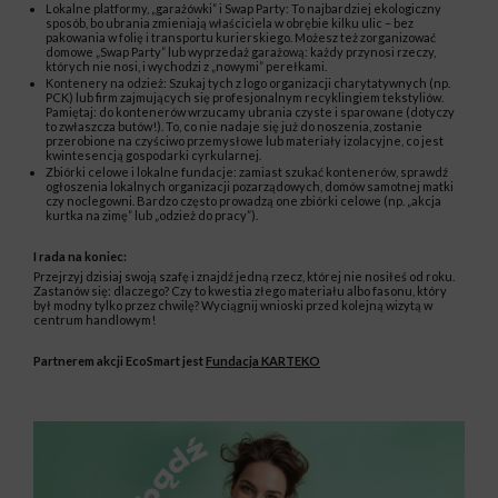
Lokalne platformy, „garażówki” i Swap Party: To najbardziej ekologiczny
sposób, bo ubrania zmieniają właściciela w obrębie kilku ulic – bez
pakowania w folię i transportu kurierskiego. Możesz też zorganizować
domowe „Swap Party” lub wyprzedaż garażową: każdy przynosi rzeczy,
których nie nosi, i wychodzi z „nowymi” perełkami.
Kontenery na odzież: Szukaj tych z logo organizacji charytatywnych (np.
PCK) lub firm zajmujących się profesjonalnym recyklingiem tekstyliów.
Pamiętaj: do kontenerów wrzucamy ubrania czyste i sparowane (dotyczy
to zwłaszcza butów!). To, co nie nadaje się już do noszenia, zostanie
przerobione na czyściwo przemysłowe lub materiały izolacyjne, co jest
kwintesencją gospodarki cyrkularnej.
Zbiórki celowe i lokalne fundacje: zamiast szukać kontenerów, sprawdź
ogłoszenia lokalnych organizacji pozarządowych, domów samotnej matki
czy noclegowni. Bardzo często prowadzą one zbiórki celowe (np. „akcja
kurtka na zimę” lub „odzież do pracy”).
I rada na koniec:
Przejrzyj dzisiaj swoją szafę i znajdź jedną rzecz, której nie nosiłeś od roku.
Zastanów się: dlaczego? Czy to kwestia złego materiału albo fasonu, który
był modny tylko przez chwilę? Wyciągnij wnioski przed kolejną wizytą w
centrum handlowym!
Partnerem akcji EcoSmart jest
Fundacja KARTEKO