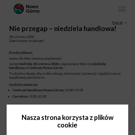
Powrót
Nie przegap – niedziela handlowa!
28 czerwca 2026
Zapraszamy za zakupy!
Drodzy Klienci,
mamy dla Was świetną wiadomość!
Już
w niedzielę 28 czerwca 2026 r.
zapraszamy Was na
niedzielę
handlową
w
Centrum Nowa Górna
.
To idealna okazja, aby zrobić zakupy, skorzystać z promocji i spędzić czas w
wyjątkowej atmosferze.
Godziny otwarcia:
Centrum Handlowe Nowa Górna:
10:00–19:00
Carrefour:
9:00–21:00
Do zobaczenia w
Centrum Nowa Górna
Nasza strona korzysta z plików
cookie