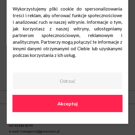
Wykorzystujemy pliki cookie do spersonalizowania
treści i reklam, aby oferować funkcje społecznościowe
i analizować ruch w naszej witrynie. Informacje o tym,
jak korzystasz z naszej witryny, udostępniamy
partnerom społecznościowym, reklamowym i
analitycznym. Partnerzy mogą połączyć te informacje z
innymi danymi otrzymanymi od Ciebie lub uzyskanymi
podczas korzystania z ich usług.
Odrzuć
O nas
Kontakt
Akceptuj
Centrum Handlowe Nowa Górna w Łodzi
ul. Kolumny 6/36
93-610 Łódź
tel.
42 646 06 90
e-mail:
nowagorna@greenman.pl