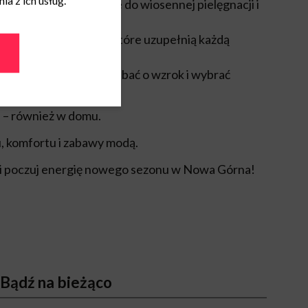
a z ich usług.
wszystko, co potrzebne do wiosennej pielęgnacji i
we dodatki i akcenty, które uzupełnią każdą
o
Vision Express
, by zadbać o wzrok i wybrać
zon.
n – również w domu.
u, komfortu i zabawy modą.
 i poczuj energię nowego sezonu w Nowa Górna!
Bądź na bieżąco