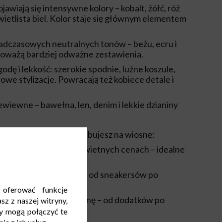
jawiają się intensywne kolory – kobalt, żółć, róż
 świetlista biel. Kolor staje się głównym elementem
adczasowych neutralnych tonów – beżu, ecru i
noważą bardziej odważne zestawienia.
dę i lekkość: szerokie spodnie, luźne koszule,
owe stylizacje. Powracają też kobiece detale i
ewiewne – bawełna, len, denim i lekkie dzianiny
szystko, czego potrzebujesz na wiosnę:
e, lekkie kolekcje w świetnych cenach – idealne
iejsze obuwie sezonu – od sneakersów po
ień.
 oferować funkcje
czne akcesoria na wiosnę – od dodatków po
sz z naszej witryny,
nnego użytku.
y mogą połączyć te