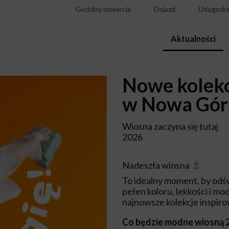
Godziny otwarcia
Dojazd
Udogodni
Aktualności
Nowe kolekc
w Nowa Gór
Wiosna zaczyna się tutaj
2026
Nadeszła wiosna
To idealny moment, by odś
pełen koloru, lekkości i 
najnowsze kolekcje inspir
Co będzie modne wiosną 