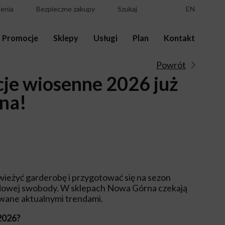
enia
Bezpieczne zakupy
Szukaj
EN
Promocje
Sklepy
Usługi
Plan
Kontakt
Powrót
je wiosenne 2026 już
na!
wieżyć garderobę i przygotować się na sezon
modowej swobody. W sklepach Nowa Górna czekają
owane aktualnymi trendami.
2026?