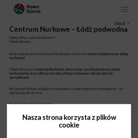
Powrót
Centrum Nurkowe – Łódź podwodna
Nowy sklep, nowe możliwości!
Odwiedź nas!
Informujemy, że w Centrum Handlowym Centrium
otworzyliśmy nowy sklep
nurkowy!
Odwiedź nasze
Centrum Nurkowe, skorzystaj z profesjonalnej szkoły
nurkowania oraz odkryj szeroką ofertę nurkowań rekreacyjnych i
specjalizacji.
W naszym sklepie znajdziesz wszystko, co potrzebne do nurkowania – od
sprzętu po akcesoria.
Zapraszamy do odwiedzin!
Nasza strona korzysta z plików
cookie