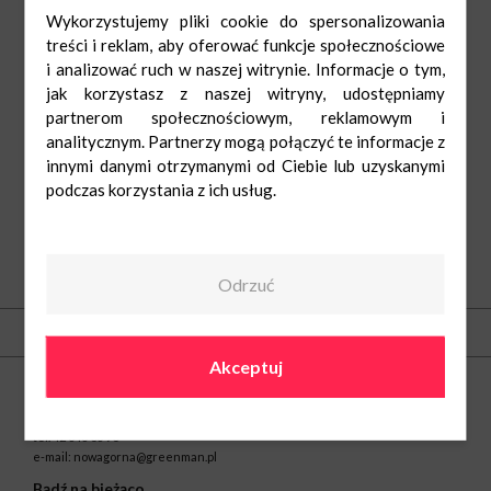
Wykorzystujemy pliki cookie do spersonalizowania
treści i reklam, aby oferować funkcje społecznościowe
i analizować ruch w naszej witrynie. Informacje o tym,
jak korzystasz z naszej witryny, udostępniamy
partnerom społecznościowym, reklamowym i
analitycznym. Partnerzy mogą połączyć te informacje z
innymi danymi otrzymanymi od Ciebie lub uzyskanymi
podczas korzystania z ich usług.
Odrzuć
O nas
Kontakt
Akceptuj
Centrum Handlowe Nowa Górna w Łodzi
ul. Kolumny 6/36
93-610 Łódź
tel.
42 646 06 90
e-mail:
nowagorna@greenman.pl
Bądź na bieżąco