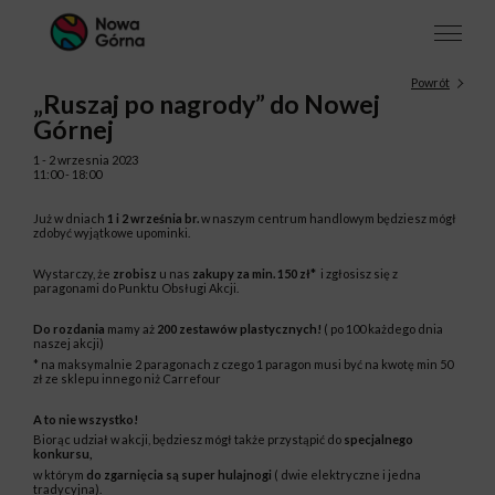
Powrót
„Ruszaj po nagrody” do Nowej
Górnej
1 - 2 wrzesnia 2023
11:00 - 18:00
Już w dniach
1 i 2 września br.
w naszym centrum handlowym będziesz mógł
zdobyć wyjątkowe upominki.
Wystarczy, że
zrobisz
u nas
zakupy za min. 150 zł*
i zgłosisz się z
paragonami do Punktu Obsługi Akcji.
Do rozdania
mamy aż
200 zestawów plastycznych!
( po
100 każdego dnia
naszej akcji)
* na maksymalnie 2 paragonach z czego 1 paragon musi być na kwotę min 50
zł ze sklepu innego niż Carrefour
A to nie wszystko!
Biorąc udział w akcji, będziesz mógł także przystąpić do
specjalnego
konkursu,
w którym
do zgarnięcia są
super hulajnogi
( dwie elektryczne i jedna
tradycyjna).