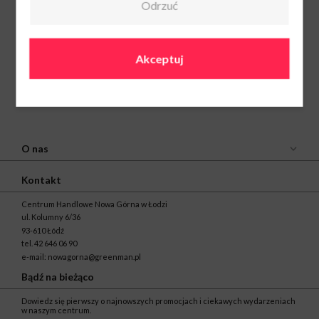
Odrzuć
Akceptuj
O nas
Kontakt
Centrum Handlowe Nowa Górna w Łodzi
ul. Kolumny 6/36
93-610 Łódź
tel.
42 646 06 90
e-mail:
nowagorna@greenman.pl
Bądź na bieżąco
Dowiedz się pierwszy o najnowszych promocjach i ciekawych wydarzeniach
w naszym centrum.