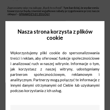
Zapraszamy więc na zakupy „Back to school”.
Tym bardziej, że wydarzeniu
towarzyszyć będą również wyjątkowe rabaty przygotowane przez nasze
sklepy! –
SPRAWDŹ SZCZEGÓŁY
Wspólnie wesprzyjmy dzieci, które są dziś w potrzebie i marzą o pełnym
plecaku!
Nasza strona korzysta z plików
Już dziś zachęcamy Cię do zasilenia akcji i przyłączenia się do zbiórki na
rzecz podopiecznych
Fundacji Happy Kids
z Łodzi
.
–
SPRAWDŹ
cookie
SZCZEGÓŁY
Parterami akcji są:
Carrefour, CCC, Vision Express
Wykorzystujemy pliki cookie do spersonalizowania
Regulamin akcji
znajdziesz
tutaj!
treści i reklam, aby oferować funkcje społecznościowe
i analizować ruch w naszej witrynie. Informacje o tym,
Czekamy na Ciebie w godzinach od 11.00 do 18.00
jak korzystasz z naszej witryny, udostępniamy
*Znajdziesz nas przy sklepie Pepco
partnerom społecznościowym, reklamowym i
analitycznym. Partnerzy mogą połączyć te informacje z
innymi danymi otrzymanymi od Ciebie lub uzyskanymi
podczas korzystania z ich usług.