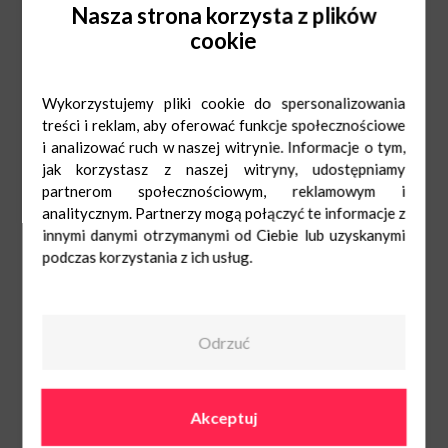
mikroplastiku.
Powinny mieć nadrukowany specjalny symbol.
Nasza strona korzysta z plików
Kupuj ekologiczne detergenty
, których skład powinny stanowić w
większości substancje ulegające biodegradacji.
cookie
Pamiętaj o starym powiedzeniu,
że
woda to życie
, a jakość wody to jakość
naszego życia
.
Wykorzystujemy pliki cookie do spersonalizowania
treści i reklam, aby oferować funkcje społecznościowe
i analizować ruch w naszej witrynie. Informacje o tym,
jak korzystasz z naszej witryny, udostępniamy
partnerom społecznościowym, reklamowym i
analitycznym. Partnerzy mogą połączyć te informacje z
innymi danymi otrzymanymi od Ciebie lub uzyskanymi
podczas korzystania z ich usług.
Odrzuć
Akceptuj
O nas