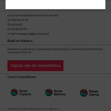
Kontakt
Centrum Handlowe Nowa Górna w Łodzi
ul. Kolumny 6/36
93-610 Łódź
tel.
42 646 06 90
e-mail:
nowagorna@greenman.pl
Bądź na bieżąco
Dowiedz się pierwszy o najnowszych promocjach i ciekawych wydarzeniach
w naszym centrum.
Zapisz się do newslettera
Centra handlowe
Copyright © 2019 Newbridge Romsey Sp. z o.o. Łódź Sp. K.