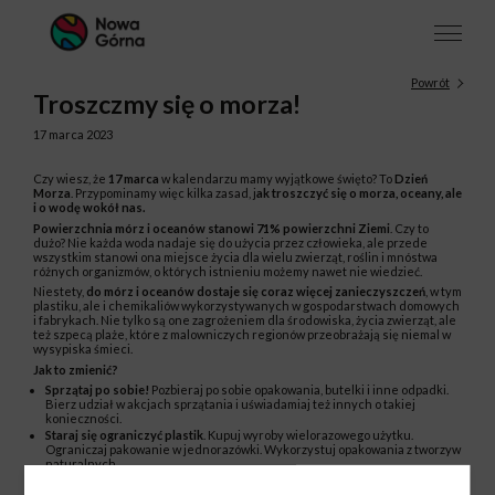
Powrót
Troszczmy się o morza!
17 marca 2023
Czy wiesz, że
17 marca
w kalendarzu mamy wyjątkowe święto? To
Dzień
Morza
. Przypominamy więc kilka zasad, j
ak troszczyć się o morza, oceany, ale
i o wodę wokół nas.
Powierzchnia mórz i oceanów stanowi 71% powierzchni Ziemi
. Czy to
dużo? Nie każda woda nadaje się do użycia przez człowieka, ale przede
wszystkim stanowi ona miejsce życia dla wielu zwierząt, roślin i mnóstwa
różnych organizmów, o których istnieniu możemy nawet nie wiedzieć.
Niestety,
do mórz i oceanów dostaje się coraz więcej zanieczyszczeń
, w tym
plastiku, ale i chemikaliów wykorzystywanych w gospodarstwach domowych
i fabrykach. Nie tylko są one zagrożeniem dla środowiska, życia zwierząt, ale
też szpecą plaże, które z malowniczych regionów przeobrażają się niemal w
wysypiska śmieci.
Jak to zmienić?
Sprzątaj po sobie!
Pozbieraj po sobie opakowania, butelki i inne odpadki.
Bierz udział w akcjach sprzątania i uświadamiaj też innych o takiej
konieczności.
Staraj się ograniczyć plastik
. Kupuj wyroby wielorazowego użytku.
Ograniczaj pakowanie w jednorazówki. Wykorzystuj opakowania z tworzyw
naturalnych.
Sprawdzaj, czy produkty, które kupujesz, nie zawierają