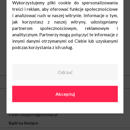
Wykorzystujemy pliki cookie do spersonalizowania
treści i reklam, aby oferować funkcje społecznościowe
i analizować ruch w naszej witrynie. Informacje o tym,
jak korzystasz z naszej witryny, udostępniamy
partnerom społecznościowym, reklamowym i
analitycznym. Partnerzy mogą połączyć te informacje z
innymi danymi otrzymanymi od Ciebie lub uzyskanymi
podczas korzystania z ich usług.
O nas
Odrzuć
Kontakt
Akceptuj
Centrum Handlowe Nowa Górna w Łodzi
ul. Kolumny 6/36
93-610 Łódź
tel.
42 646 06 90
e-mail:
nowagorna@greenman.pl
Bądź na bieżąco