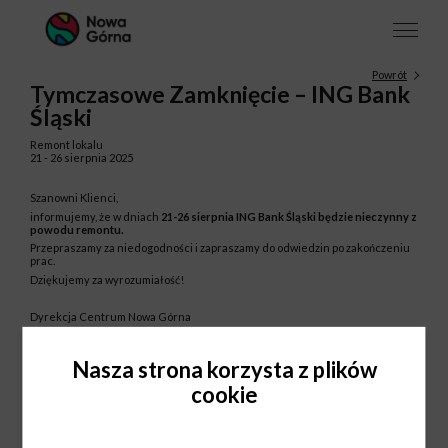
Powrót
Tymczasowe Zamknięcie – ING Bank
Śląski
Remont lokalu
21 - 26 sierpnia 2025
Szanowni Klienci,
informujemy, że w dniach
21-26 sierpnia ING Bank Śląski
będzie nieczynny z
powodu remontu.
Przepraszamy za niedogodności i zapraszamy do odwiedzin po zakończeniu
prac.
Dziękujemy za wyrozumiałość!
Dyrekcja Centrum Nowa Górna
Nasza strona korzysta z plików
cookie