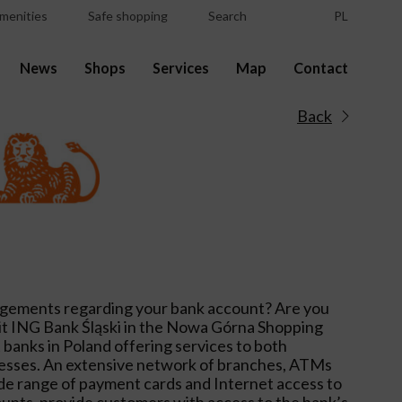
menities
Safe shopping
Search
PL
News
Shops
Services
Map
Contact
Back
gements regarding your bank account? Are you
isit ING Bank Śląski in the Nowa Górna Shopping
st banks in Poland offering services to both
inesses. An extensive network of branches, ATMs
de range of payment cards and Internet access to
unts, provide customers with access to the bank’s