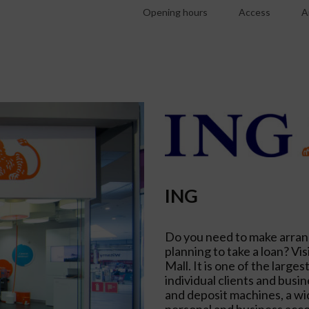
Opening hours
Access
A
ING
Do you need to make arran
planning to take a loan? V
Mall. It is one of the large
individual clients and bus
and deposit machines, a wi
personal and business acco