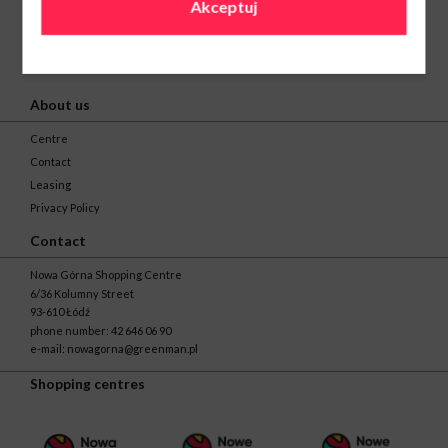
Akceptuj
About us
Centre
Contact
Leasing
Privacy Policy
Contact
Nowa Górna Shopping Centre
6/36 Kolumny Street
93-610 Łódź
phone number:
42 646 06 90
e-mail:
nowagorna@greenman.pl
Shopping centres