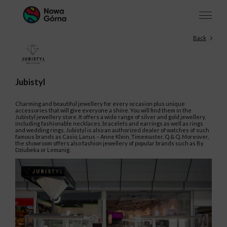
Back
Jubistyl
Charming and beautiful jewellery for every occasion plus unique
accessories that will give everyone a shine. You will find them in the
Jubistyl jewellery store. It offers a wide range of silver and gold jewellery,
including fashionable necklaces, bracelets and earrings as well as rings
and wedding rings. Jubistyl is also an authorized dealer of watches of such
famous brands as Casio, Lanus – Anne Klein, Timemaster, Q & Q. Moreover,
the showroom offers also fashion jewellery of popular brands such as By
Dziubeka or Lemanig.