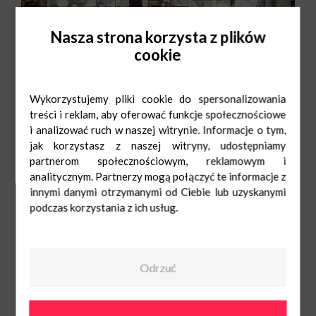
Nasza strona korzysta z plików
cookie
Wykorzystujemy pliki cookie do spersonalizowania
treści i reklam, aby oferować funkcje społecznościowe
Mon-Sat: 9:00-21:00
42 645 78 42
Sun: 10:00-19:00
jubistyguliwer@gmail.com
i analizować ruch w naszej witrynie. Informacje o tym,
jak korzystasz z naszej witryny, udostępniamy
partnerom społecznościowym, reklamowym i
analitycznym. Partnerzy mogą połączyć te informacje z
innymi danymi otrzymanymi od Ciebie lub uzyskanymi
podczas korzystania z ich usług.
Odrzuć