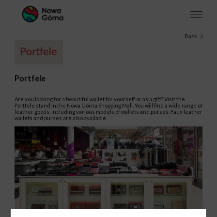
Back
Portfele
Are you looking for a beautiful wallet for yourself or as a gift? Visit the
Portfele stand in the Nowa Górna Shopping Mall. You will find a wide range of
leather goods, including various models of wallets and purses. Faux leather
wallets and purses are also available.