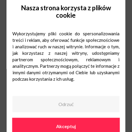
Nasza strona korzysta z plików
cookie
Wykorzystujemy pliki cookie do spersonalizowania
Mon-Sat: 9:00-21:00
535 501 550
Sun: 10:00-19:00
treści i reklam, aby oferować funkcje społecznościowe
i analizować ruch w naszej witrynie. Informacje o tym,
jak korzystasz z naszej witryny, udostępniamy
partnerom społecznościowym, reklamowym i
analitycznym. Partnerzy mogą połączyć te informacje z
innymi danymi otrzymanymi od Ciebie lub uzyskanymi
podczas korzystania z ich usług.
Portfele
Mon-Sat: 9:00-
21:00
Sun: 10:00-19:00
535 501 550
Odrzuć
Akceptuj