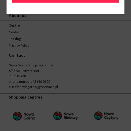
About us
Centre
Contact
Leasing
Privacy Policy
Contact
Nowa Górna Shopping Centre
6/36 Kolumny Street
93-610 Łódź
phone number:
42 646 06 90
e-mail:
nowagorna@greenman.pl
Shopping centres