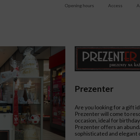
Opening hours
Access
A
Prezenter
Are you looking for a gift i
Prezenter will come to resc
occasion, ideal for birthda
Prezenter offers an abundan
sophisticated and elegant 