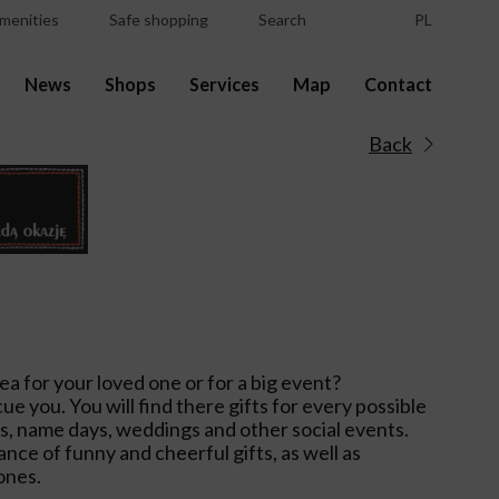
menities
Safe shopping
Search
PL
News
Shops
Services
Map
Contact
Back
dea for your loved one or for a big event?
ue you. You will find there gifts for every possible
ys, name days, weddings and other social events.
ce of funny and cheerful gifts, as well as
ones.