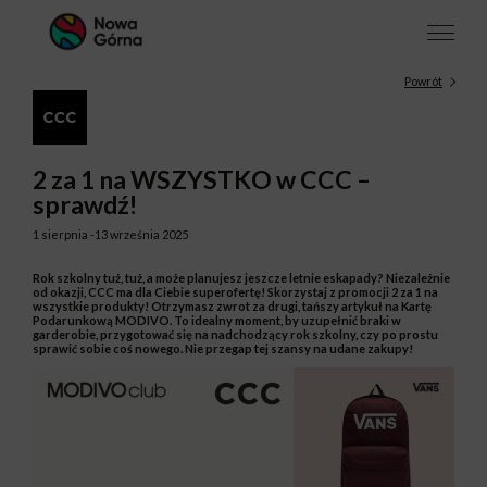
Powrót
2 za 1 na WSZYSTKO w CCC –
sprawdź!
1 sierpnia -13 września 2025
Rok szkolny tuż, tuż, a może planujesz jeszcze letnie eskapady? Niezależnie
od okazji, CCC ma dla Ciebie superofertę! Skorzystaj z promocji 2 za 1 na
wszystkie produkty! Otrzymasz zwrot za drugi, tańszy artykuł na Kartę
Podarunkową MODIVO. To idealny moment, by uzupełnić braki w
garderobie, przygotować się na nadchodzący rok szkolny, czy po prostu
sprawić sobie coś nowego. Nie przegap tej szansy na udane zakupy!