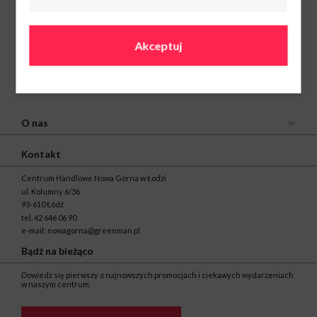
Akceptuj
O nas
Kontakt
Centrum Handlowe Nowa Górna w Łodzi
ul. Kolumny 6/36
93-610 Łódź
tel.
42 646 06 90
e-mail:
nowagorna@greenman.pl
Bądź na bieżąco
Dowiedz się pierwszy o najnowszych promocjach i ciekawych wydarzeniach
w naszym centrum.