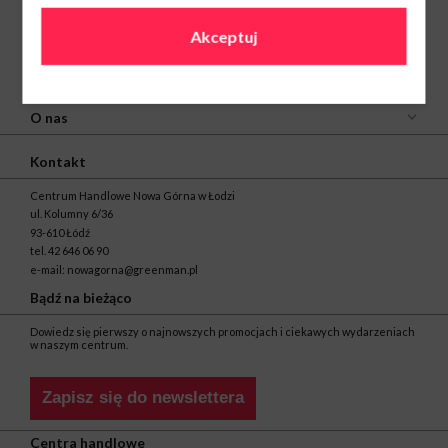
Akceptuj
O nas
Kontakt
Centrum Handlowe Nowa Górna w Łodzi
ul. Kolumny 6/36
93-610 Łódź
tel.
42 646 06 90
e-mail:
nowagorna@greenman.pl
Bądź na bieżąco
Dowiedz się pierwszy o najnowszych promocjach i ciekawych wydarzeniach
w naszym centrum.
Zapisz się do newslettera
Centra handlowe