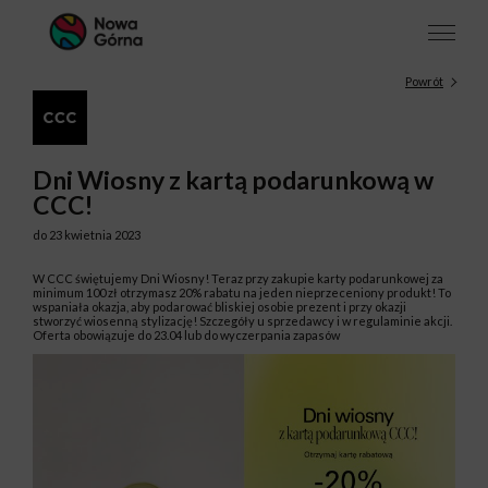
Powrót
Dni Wiosny z kartą podarunkową w
CCC!
do 23 kwietnia 2023
W CCC świętujemy Dni Wiosny! Teraz przy zakupie karty podarunkowej za
minimum 100 zł otrzymasz 20% rabatu na jeden nieprzeceniony produkt! To
wspaniała okazja, aby podarować bliskiej osobie prezent i przy okazji
stworzyć wiosenną stylizację! Szczegóły u sprzedawcy i w regulaminie akcji.
Oferta obowiązuje do 23.04 lub do wyczerpania zapasów