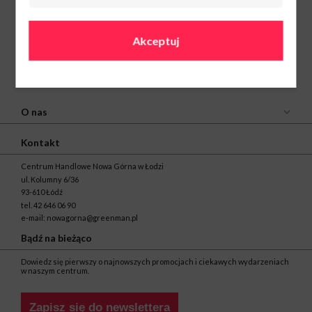
Akceptuj
O nas
Kontakt
Centrum Handlowe Nowa Górna w Łodzi
ul. Kolumny 6/36
93-610 Łódź
tel.
42 646 06 90
e-mail:
nowagorna@greenman.pl
Bądź na bieżąco
Dowiedz się pierwszy o najnowszych promocjach i ciekawych wydarzeniach
w naszym centrum.
Zapisz się do newslettera