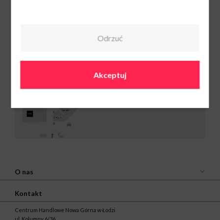
Odrzuć
W. Kruk Łódź
Pn-Sob: 9:00-
21:00
Ndz: 10:00-19:00
661 980 556
Akceptuj
O nas
Kontakt
Centrum Handlowe Nowa Górna w Łodzi
ul. Kolumny 6/36