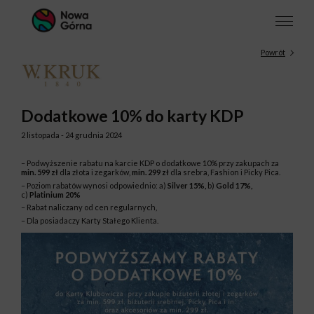
Powrót
Dodatkowe 10% do karty KDP
2 listopada - 24 grudnia 2024
– Podwyższenie rabatu na karcie KDP o dodatkowe 10% przy zakupach za
min. 599 zł
dla złota i zegarków,
min. 299 zł
dla srebra, Fashion i Picky Pica.
– Poziom rabatów wynosi odpowiednio: a)
Silver 15%,
b)
Gold 17%,
c)
Platinium 20%
– Rabat naliczany od cen regularnych,
– Dla posiadaczy Karty Stałego Klienta.