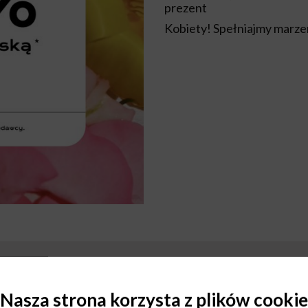
prezent
Kobiety! Spełniajmy marze
Nasza strona korzysta z plików cookie