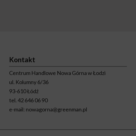
Kontakt
Centrum Handlowe Nowa Górna w Łodzi
ul. Kolumny 6/36
93-610 Łódź
tel.
42 646 06 90
e-mail:
nowagorna@greenman.pl