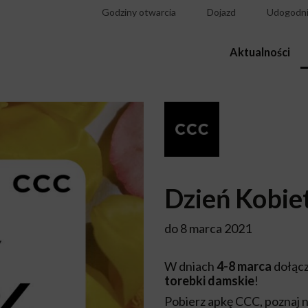
Godziny otwarcia
Dojazd
Udogodni
Aktualności
Dzień Kobie
do 8 marca 2021
W dniach
4-8 marca
dołącz
torebki damskie
!
Pobierz apkę CCC, poznaj no