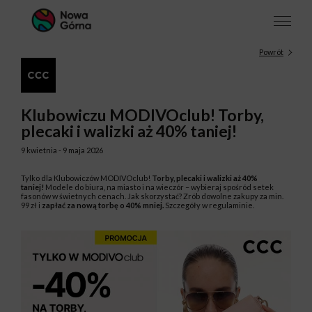
Powrót
Klubowiczu MODIVOclub! Torby,
plecaki i walizki aż 40% taniej!
9 kwietnia - 9 maja 2026
Tylko dla Klubowiczów MODIVOclub!
Torby, plecaki i walizki aż 40%
taniej!
Modele do biura, na miasto i na wieczór – wybieraj spośród setek
fasonów w świetnych cenach. Jak skorzystać? Zrób dowolne zakupy za min.
99 zł i
zapłać za nową torbę o 40% mniej.
Szczegóły w regulaminie.