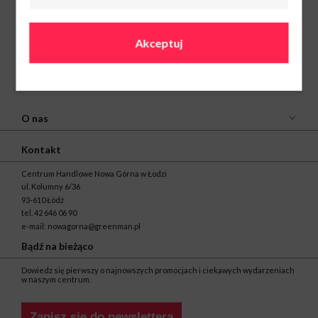
Akceptuj
O nas
Kontakt
Centrum Handlowe Nowa Górna w Łodzi
ul. Kolumny 6/36
93-610 Łódź
tel.
42 646 06 90
e-mail:
nowagorna@greenman.pl
Bądź na bieżąco
Dowiedz się pierwszy o najnowszych promocjach i ciekawych wydarzeniach
w naszym centrum.
Zapisz się do newslettera