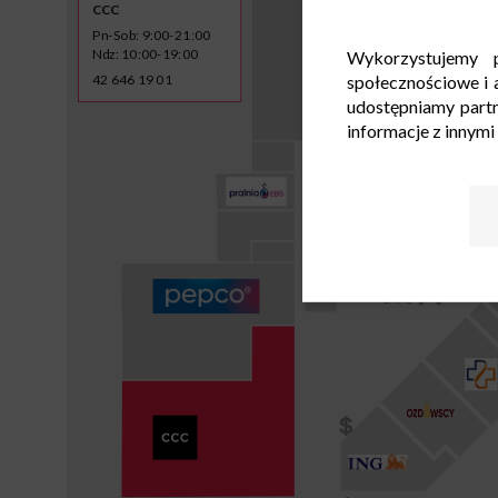
CCC
Pn-Sob: 9:00-21:00
Ndz: 10:00-19:00
Wykorzystujemy p
42 646 19 01
społecznościowe i a
udostępniamy part
informacje z innymi