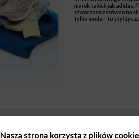
marek takich jak adidas,
stworzone zarówno na siłow
tylko moda – to styl życia
Nasza strona korzysta z plików cookie