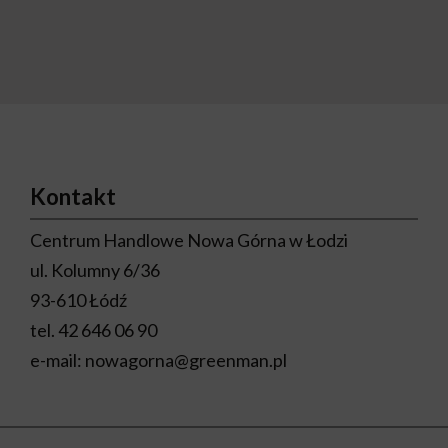
Kontakt
Centrum Handlowe Nowa Górna w Łodzi
ul. Kolumny 6/36
93-610 Łódź
tel.
42 646 06 90
e-mail:
nowagorna@greenman.pl