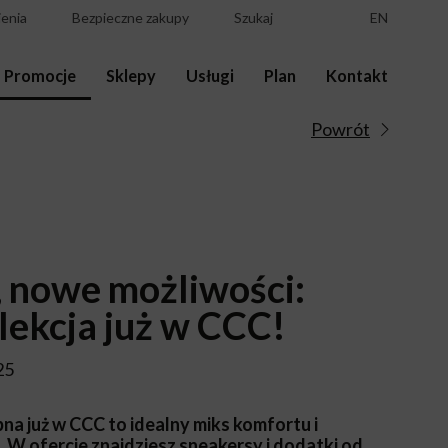
enia
Bezpieczne zakupy
Szukaj
EN
Promocje
Sklepy
Usługi
Plan
Kontakt
Powrót
 nowe możliwości:
lekcja już w CCC!
25
na już w CCC to idealny miks komfortu i
W ofercie znajdziesz sneakersy i dodatki od