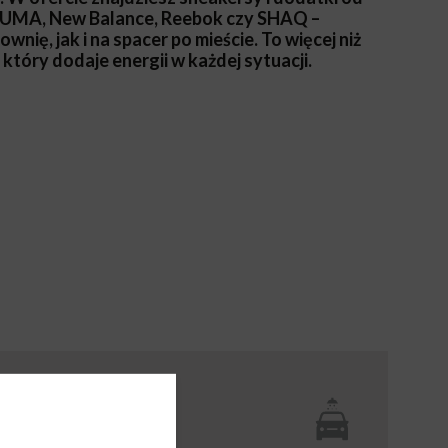
 PUMA, New Balance, Reebok czy SHAQ –
nię, jak i na spacer po mieście. To więcej niż
, który dodaje energii w każdej sytuacji.