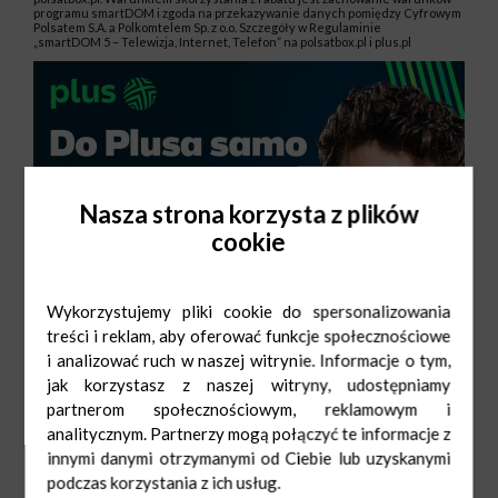
programu smartDOM i zgoda na przekazywanie danych pomiędzy Cyfrowym
Polsatem S.A. a Polkomtelem Sp. z o.o. Szczegóły w Regulaminie
„smartDOM 5 – Telewizja, Internet, Telefon” na polsatbox.pl i plus.pl
Nasza strona korzysta z plików
cookie
Wykorzystujemy pliki cookie do spersonalizowania
treści i reklam, aby oferować funkcje społecznościowe
i analizować ruch w naszej witrynie. Informacje o tym,
jak korzystasz z naszej witryny, udostępniamy
partnerom społecznościowym, reklamowym i
analitycznym. Partnerzy mogą połączyć te informacje z
innymi danymi otrzymanymi od Ciebie lub uzyskanymi
podczas korzystania z ich usług.