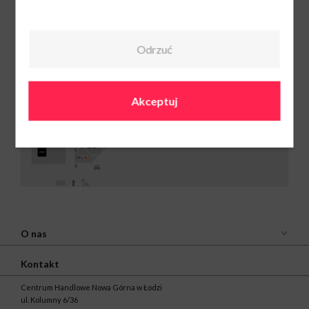
Odrzuć
Punkt Sprzedaży
Plus i Polsat Box
Pn-Sob: 9:00-
21:00
Ndz: 10:00-19:00
Akceptuj
699 344 518
O nas
Kontakt
Centrum Handlowe Nowa Górna w Łodzi
ul. Kolumny 6/36