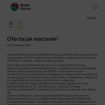
Powrót
Oferta jak marzenie!
do 17 sierpnia 2023
Telewizja Polsat Box ze światłowodem Plusa już od 49 zł/mies. przez pierwszy
rok po rabatach Od 13. do 24. miesiąca 70 zł/mies. z rabatami, po 24. miesiącu
99 zł/mies. z rabatem – wybierz swoje wszystko!
Oferta dla nowych Klientów, którzy łącznie kupią ofertę internetu
stacjonarnego Plusa i telewizji Polsat Box z umowami na okres podstawowy
24 mies. Internet stacjonarny do 300 Mb/s z abonamentem przez
pierwszych 12 mies. za 19 zł/mies. z rabatami za e-fakturę 10 zł, smartDOM 9
zł i specjalny 21 zł. Od 13 do 24 mies. za 40 zł/mies., z rabatami za e-fakturę 10
zł i smartDOM 9 zł. Od 25 mies. za 59 zł/mies. z rabatem za
e-fakturę 10 zł. Szczegóły w Regulaminie Promocji z grupy ofert „Plus
Internet Stacjonarny 1.0 – oferta łączona” na plus.pl. Telewizja
satelitarna/kablowa IPTV z pakietem S od 30 zł/mies. przez pierwsze 24 mies.
Od
25. mies. od 40 zł/mies. Technologia kablowa IPTV działa z internetem
stacjonarnym Plusa (min. prędkość 8 Mb/s dla kanałów HD i 25 Mb/s dla
kanałów 4K na dekoder). Szczegóły w Warunkach Oferty i Regulaminie na
polsatbox.pl. Warunkiem skorzystania z rabatu jest zachowanie warunków