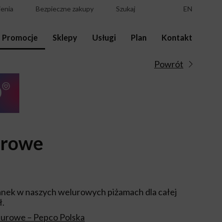
enia
Bezpieczne zakupy
Szukaj
EN
Promocje
Sklepy
Usługi
Plan
Kontakt
Powrót
urowe
nek w naszych welurowych piżamach dla całej
ł.
lurowe – Pepco Polska