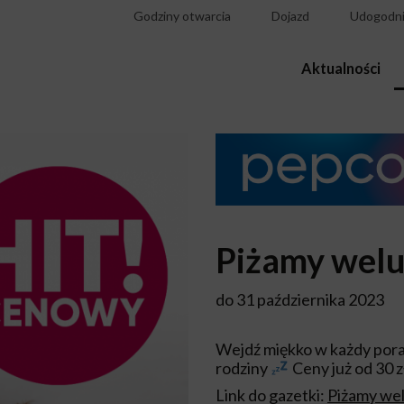
Godziny otwarcia
Dojazd
Udogodni
Aktualności
Piżamy wel
do 31 października 2023
Wejdź miękko w każdy pora
rodziny
Ceny już od 30 z
Link do gazetki:
Piżamy we