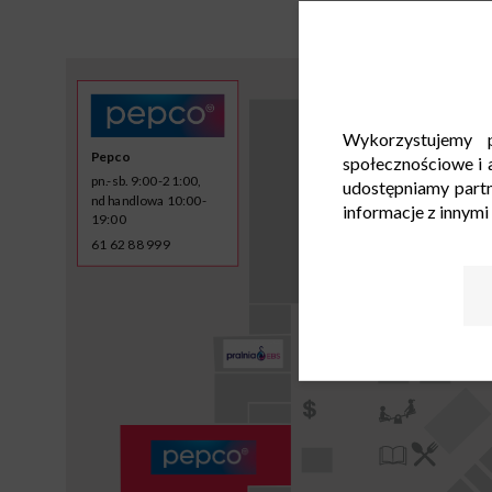
Wykorzystujemy p
Pepco
społecznościowe i a
pn.-sb. 9:00-21:00,
udostępniamy part
nd handlowa 10:00-
informacje z innymi
19:00
61 62 88 999