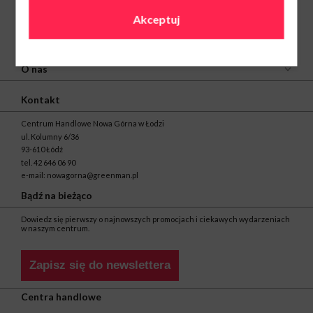
Akceptuj
O nas
Kontakt
Centrum Handlowe Nowa Górna w Łodzi
ul. Kolumny 6/36
93-610 Łódź
tel.
42 646 06 90
e-mail:
nowagorna@greenman.pl
Bądź na bieżąco
Dowiedz się pierwszy o najnowszych promocjach i ciekawych wydarzeniach
w naszym centrum.
Zapisz się do newslettera
Centra handlowe