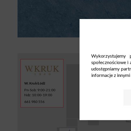
Wykorzystujemy p
społecznościowe i a
udostępniamy part
informacje z innymi
W. Kruk Łódź
Pn-Sob: 9:00-21:00
Ndz: 10:00-19:00
661 980 556