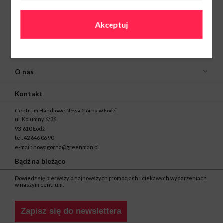
Akceptuj
O nas
Kontakt
Centrum Handlowe Nowa Górna w Łodzi
ul. Kolumny 6/36
93-610 Łódź
tel.
42 646 06 90
e-mail:
nowagorna@greenman.pl
Bądź na bieżąco
Dowiedz się pierwszy o najnowszych promocjach i ciekawych wydarzeniach
w naszym centrum.
Zapisz się do newslettera