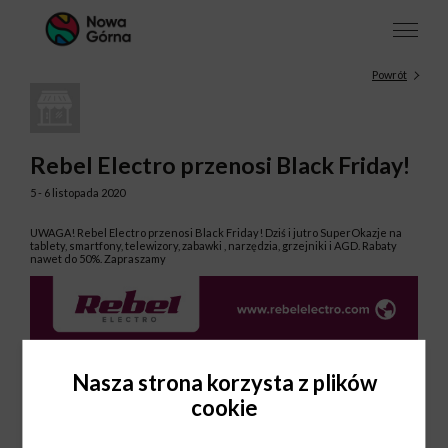
Powrót
Rebel Electro przenosi Black Friday!
5 - 6 listopada 2020
UWAGA! Rebel Electro przenosi Black Friday! Dziś i jutro SuperOkazje na
tablety, smartfony, telewizory, zabawki , narzędzia, grzejniki i AGD. Rabaty
nawet do 50%. Zapraszamy
Nasza strona korzysta z plików
cookie