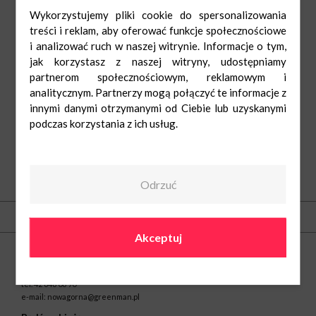
Wykorzystujemy pliki cookie do spersonalizowania
treści i reklam, aby oferować funkcje społecznościowe
i analizować ruch w naszej witrynie. Informacje o tym,
jak korzystasz z naszej witryny, udostępniamy
partnerom społecznościowym, reklamowym i
analitycznym. Partnerzy mogą połączyć te informacje z
innymi danymi otrzymanymi od Ciebie lub uzyskanymi
podczas korzystania z ich usług.
Odrzuć
O nas
Kontakt
Akceptuj
Centrum Handlowe Nowa Górna w Łodzi
ul. Kolumny 6/36
93-610 Łódź
tel.
42 646 06 90
e-mail:
nowagorna@greenman.pl