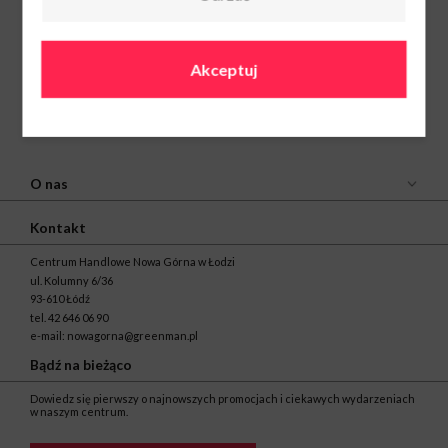
Akceptuj
O nas
Kontakt
Centrum Handlowe Nowa Górna w Łodzi
ul. Kolumny 6/36
93-610 Łódź
tel.
42 646 06 90
e-mail:
nowagorna@greenman.pl
Bądź na bieżąco
Dowiedz się pierwszy o najnowszych promocjach i ciekawych wydarzeniach
w naszym centrum.