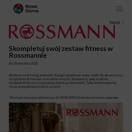
Powrót
Skompletuj swój zestaw fitness w
Rossmannie
do 18 sierpnia 2025
Artykuły na trening, poduszki do jogi i medytacji, maty i wałki do akupresury,
urządzenia do masażu oraz wiele innych! Skomponuj swój osobisty
niezbędnik fitness z najnowszą kolekcją Ideenwelt. Tylko w Rossmannie.
Teraz w wyjątkowo niskich cenach.
Oferta promocyjna obowiązuje do 18.08.2025 lub do wyczerpania zapasów.