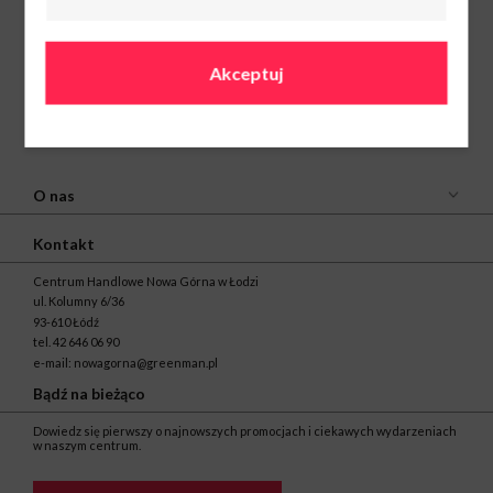
Akceptuj
O nas
Kontakt
Centrum Handlowe Nowa Górna w Łodzi
ul. Kolumny 6/36
93-610 Łódź
tel.
42 646 06 90
e-mail:
nowagorna@greenman.pl
Bądź na bieżąco
Dowiedz się pierwszy o najnowszych promocjach i ciekawych wydarzeniach
w naszym centrum.