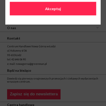
Akceptuj
O nas
Kontakt
Centrum Handlowe Nowa Górna w Łodzi
ul. Kolumny 6/36
93-610 Łódź
tel.
42 646 06 90
e-mail:
nowagorna@greenman.pl
Bądź na bieżąco
Dowiedz się pierwszy o najnowszych promocjach i ciekawych wydarzeniach
w naszym centrum.
Zapisz się do newslettera
Centra handlowe