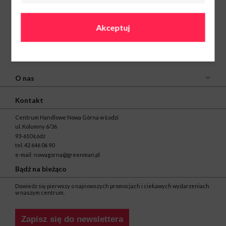
Akceptuj
O nas
Kontakt
Centrum Handlowe Nowa Górna w Łodzi
ul. Kolumny 6/36
93-610 Łódź
tel.
42 646 06 90
e-mail:
nowagorna@greenman.pl
Bądź na bieżąco
Dowiedz się pierwszy o najnowszych promocjach i ciekawych wydarzeniach
w naszym centrum.
Zapisz się do newslettera