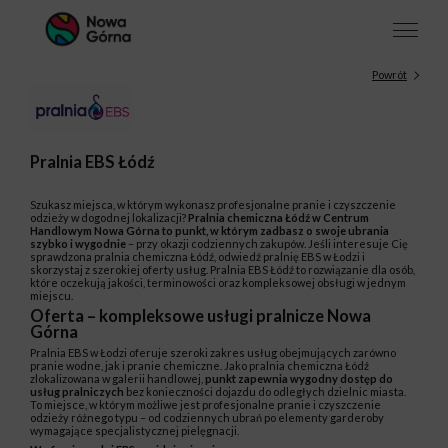
Powrót
Pralnia EBS Łódź
Szukasz miejsca, w którym wykonasz profesjonalne pranie i czyszczenie
odzieży w dogodnej lokalizacji?
Pralnia chemiczna Łódź
w Centrum
Handlowym Nowa Górna to punkt, w którym zadbasz o swoje ubrania
szybko i wygodnie
– przy okazji codziennych zakupów. Jeśli interesuje Cię
sprawdzona pralnia chemiczna Łódź, odwiedź pralnię EBS w Łodzi i
skorzystaj z szerokiej oferty usług. Pralnia EBS Łódź to rozwiązanie dla osób,
które oczekują jakości, terminowości oraz kompleksowej obsługi w jednym
miejscu.
Oferta – kompleksowe usługi pralnicze Nowa
Górna
Pralnia EBS w Łodzi oferuje szeroki zakres usług obejmujących zarówno
pranie wodne, jak i pranie chemiczne. Jako pralnia chemiczna Łódź
zlokalizowana w galerii handlowej,
punkt zapewnia wygodny dostęp do
usług pralniczych
bez konieczności dojazdu do odległych dzielnic miasta.
To miejsce, w którym możliwe jest profesjonalne pranie i czyszczenie
odzieży różnego typu – od codziennych ubrań po elementy garderoby
wymagające specjalistycznej pielęgnacji.