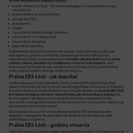
W ofercie pralni EBS znajdują się m.in.
:
pranie chemiczne Łódź – dla ubrań wymagających specjalistycznego
czyszczenia,
pranie wodne i pranie premium,
usługa Biel Plus,
prasowanie,
magiel,
czyszczenie butów i usługi szewskie,
czyszczenie i renowacja skór,
czyszczenie dywanów,
poprawki krawieckie.
Dodatkowo pralnia EBS Łódź oferuje usługi uszlachetniające, takie jak
impregnacja, apretura, krochmal, zabezpieczenie antyroztocza czy
ozonowanie. Dzięki temu możliwe jest
nie tylko standardowe czyszczenie
odzieży i tkanin, ale także ich dodatkowa ochrona i odświeżenie
. Jeśli
interesują Cię kompleksowe usługi pralnicze Nowa Górna, pralnia EBS w
Łodzi zapewnia pełną obsługę w jednym miejscu.
Pralnia EBS Łódź – jak dojechać
Osoby wpisujące w wyszukiwarkę hasło „pralnia EBS Łódź jak dojechać”
powinny kierować się do Centrum Handlowego Nowa Górna przy ul. Kolumny
w Łodzi. Lokalizacja w południowej części miasta sprawia, że
pralnia EBS Łódź
jest łatwo dostępna zarówno samochodem, jak i komunikacją miejską
. Na
terenie galerii dostępny jest parking dla klientów, co pozwala szybko
skorzystać z usług, takich jak profesjonalne pranie i czyszczenie odzieży czy
prasowanie i czyszczenie ubrań.
Dzięki położeniu w centrum handlowym pralnia EBS w Łodzi stanowi
wygodne rozwiązanie dla mieszkańców okolicznych osiedli oraz osób
odwiedzających galerię.
Pralnia EBS Łódź – godziny otwarcia
Jeśli interesują Cię godziny otwarcia pralni EBS w Łodzi w CH Nowa Górna, to