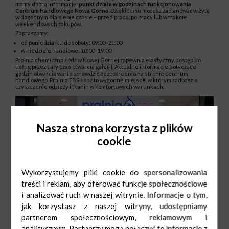
mamy dobrą informację:
punkt działa w godzinach funkcjonowania
Centrum Handlowego Nowa Górna
. Dzięki temu możesz zaplanować wizytę
w dogodnym dla siebie czasie – przed pracą, po pracy lub w trakcie
weekendowych zakupów.
Zapraszamy:
od poniedziałku do soboty: 09:00–21:00
w niedziele handlowe: 10:00–19:00
Pralnia chemiczna Łódź w Nowej Górnej zapewnia elastyczny dostęp do
usług przez cały czas otwarcia galerii. Aktualne informacje dotyczące
godzin otwarcia warto sprawdzić bezpośrednio na stronie centrum
handlowego. Pralnia EBS Łódź to wygodne miejsce, w którym zadbasz o
czyszczenie odzieży i tkanin w komfortowych warunkach.
Nasza strona korzysta z plików
cookie
Wykorzystujemy pliki cookie do spersonalizowania
treści i reklam, aby oferować funkcje społecznościowe
i analizować ruch w naszej witrynie. Informacje o tym,
jak korzystasz z naszej witryny, udostępniamy
partnerom społecznościowym, reklamowym i
analitycznym. Partnerzy mogą połączyć te informacje z