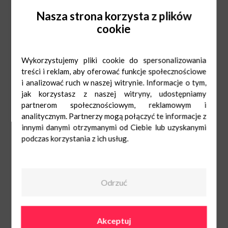
także usługi szewskie i ślusarskie, dlatego wielu klientów wraca do nas
Nasza strona korzysta z plików
regularnie.
Szewc Łódź – Szewczyk Paryski godziny otwarcia
cookie
Jeśli interesują Cię godziny otwarcia Szewczyk Paryski, poniżej znajdziesz
aktualne informacje dotyczące funkcjonowania naszego punktu.
Szewczyk Paryski – godziny otwarcia:
Pn-Sob: 9:00-21:00
Wykorzystujemy pliki cookie do spersonalizowania
Ndz: 10:00-19:00
treści i reklam, aby oferować funkcje społecznościowe
Pn-Sob: 9:00-21:00
Ndz: 10:00-19:00
i analizować ruch w naszej witrynie. Informacje o tym,
501 707 746
jak korzystasz z naszej witryny, udostępniamy
romariusz@op.pl
partnerom społecznościowym, reklamowym i
analitycznym. Partnerzy mogą połączyć te informacje z
innymi danymi otrzymanymi od Ciebie lub uzyskanymi
podczas korzystania z ich usług.
Odrzuć
Akceptuj