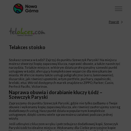
Powrót
Telakces stoisko
Szukasz szewca w Łodzi? Zajrzyj do punktu Szewczyk Paryski! Na miejscu
możesz stworzyć kopię zapasową klucza, naprawić obuwie, a także naostrzyć
narzędzia. To także miejsce, w którym działa profesjonalny szewski punkt
usługowy w Łodzi, oferujący kompleksowe wsparcie dla mieszkańców
miasta. W ofercie mamy także usługi poligraficzne (xero, laminowanie),
ślusarskie, jak również upominki, w tym portfele, puchary, zapalniczki,
breloki, etui. Wśród dostępnych marek znajdziesz ZIPPO, Parker, Casio,
Perfect Pacific, Victorinox.
Naprawa obuwia i dorabianie kluczy Łódź –
Szewczyk Paryski
Zapraszamy do punktu Szewczyk Paryski, gdzie nie tylko zadbamy o Twoje
obuwie i wykonamy kopię zapasową klucza, ale również zaoferujemy szereg
dodatkowych usług. Nasz punkt działa w popularnym kompleksie
usługowym, dzięki czemu wiele spraw możesz załatwić podczas jednej
wizyty.
Jeśli utknąłeś z kluczem w ręku i potrzebujesz dodatkowej kopii, Szewczyk
Paryski Łódź to idealne miejsce. Wykonamy dla Ciebie precyzyjne kopie