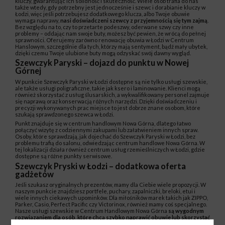
kluczy, gwarantując ich solidność i skuteczność. Wiele osób trafia do nas
także wtedy, gdy potrzebny jest jednocześnie i szewc i dorabianie kluczy w
Łodzi, więc jeśli potrzebujesz dodatkowego klucza, albo Twoje obuwie
wymaga naprawy,
nasi doświadczeni szewcy z przyjemnością się tym zajmą
.
Bez względu na to, czy to przetarte podeszwy, oderwane szwy czy inne
problemy – oddając nam swoje buty, możesz być pewien, że wrócą do pełnej
sprawności. Oferujemy zarówno renowację obuwia w Łodzi w Centrum
Hanslowym, szczególnie dla tych, którzy mają sentyment, bądź mały ubytek,
dzięki czemu Twoje ulubione buty mogą odzyskać swój dawny wygląd.
Szewczyk Paryski – dojazd do punktu w Nowej
Górnej
W punkcie Szewczyk Paryski w Łodzi dostępne są nie tylko usługi szewskie,
ale także usługi poligraficzne, takie jak ksero i laminowanie. Klienci mogą
również skorzystać z usług ślusarskich, a wykwalifikowany personel zajmuje
się naprawą oraz konserwacją różnych narzędzi. Dzięki doświadczeniu i
precyzji wykonywanych prac miejsce to jest dobrze znane osobom, które
szukają sprawdzonego szewca w Łodzi.
Punkt znajduje się w centrum handlowym Nowa Górna, dlatego łatwo
połączyć wizytę z codziennymi zakupami lub załatwieniem innych spraw.
Osoby, które sprawdzają, jak dojechać do Szewczyk Paryski w Łodzi, bez
problemu trafią do salonu, odwiedzając centrum handlowe Nowa Górna. W
tej lokalizacji działa również centrum usług rzemieślniczych w Łodzi, gdzie
dostępne są różne punkty serwisowe.
Szewczyk Pryski w Łodzi – dodatkowa oferta
gadżetów
Jeśli szukasz oryginalnych prezentów, mamy dla Ciebie wiele propozycji. W
naszym punkcie znajdziesz portfele, puchary, zapalniczki, breloki, etui i
wiele innych ciekawych upominków. Dla miłośników marek takich jak ZIPPO,
Parker, Casio, Perfect Pacific czy Victorinox, również mamy coś specjalnego.
Nasze usługi szewskie w Centrum Handlowym Nowa Górna
są wygodnym
rozwiązaniem dla osób, które chcą szybko naprawić obuwie lub skorzystać
z usług ślusarskich podczas wizyty w galerii
. W jednym miejscu znajdziesz