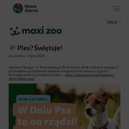
Powrót
Pies? Świętuje!
26 czerwca - 2 lipca 2025
Opiekun? Kupuje!
Pies? Świętuje!
W dniach 26.06–2.07 przy zakupie 3
przysmaków, gryzaków lub zabawek, 4 najtańszy otrzymasz za 1 grosz!
Szczegóły promocji znajdziesz tutaj
https://www.maxizoo.pl/promocje-
oferty/dzien-psa/