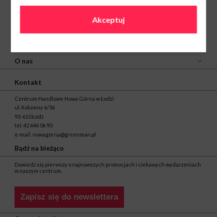
Akceptuj
O nas
Kontakt
Centrum Handlowe Nowa Górna w Łodzi
ul. Kolumny 6/36
93-610 Łódź
tel.
42 646 06 90
e-mail:
nowagorna@greenman.pl
Bądź na bieżąco
Dowiedz się pierwszy o najnowszych promocjach i ciekawych wydarzeniach
w naszym centrum.
Zapisz się do newslettera