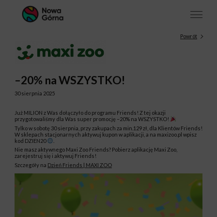
Powrót
–20% na WSZYSTKO!
30 sierpnia 2025
Już MILION z Was dołączyło do programu Friends! Z tej okazji
przygotowaliśmy dla Was super promocję –20% na WSZYSTKO!
Tylko w sobotę 30 sierpnia, przy zakupach za min.129 zł, dla Klientów Friends!
W sklepach stacjonarnych aktywuj kupon w aplikacji, a na maxizoo.pl wpisz
kod DZIEN20
.
Nie masz aktywnego Maxi Zoo Friends? Pobierz aplikację Maxi Zoo,
zarejestruj się i aktywuj Friends!
Szczegóły na
Dzień Friends | MAXI ZOO