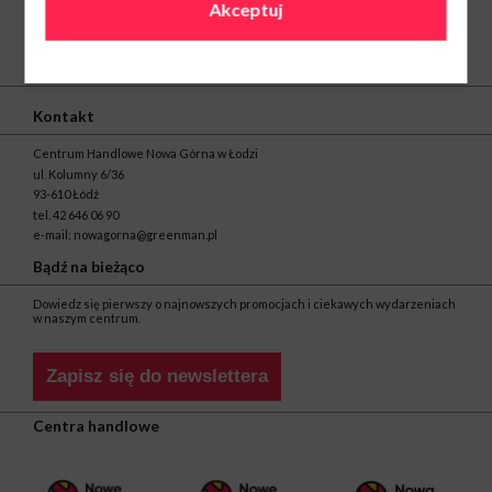
Akceptuj
O nas
Kontakt
Centrum Handlowe Nowa Górna w Łodzi
ul. Kolumny 6/36
93-610 Łódź
tel.
42 646 06 90
e-mail:
nowagorna@greenman.pl
Bądź na bieżąco
Dowiedz się pierwszy o najnowszych promocjach i ciekawych wydarzeniach
w naszym centrum.
Zapisz się do newslettera
Centra handlowe