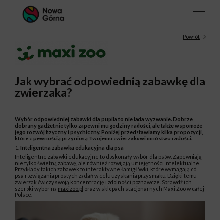
Powrót
Jak wybrać odpowiednią zabawkę dla
zwierzaka?
Wybór odpowiedniej zabawki dla pupila to nie lada wyzwanie. Dobrze
dobrany gadżet nie tylko zapewni mu godziny radości, ale także wspomoże
jego rozwój fizyczny i psychiczny. Poniżej przedstawiamy kilka propozycji,
które z pewnością przyniosą Twojemu zwierzakowi mnóstwo radości.
Inteligentna zabawka edukacyjna dla psa
Inteligentne zabawki edukacyjne to doskonały wybór dla psów. Zapewniają
nie tylko świetną zabawę, ale również rozwijają umiejętności intelektualne.
Przykłady takich zabawek to interaktywne łamigłówki, które wymagają od
psa rozwiązania prostych zadań w celu uzyskania przysmaku. Dzięki temu
zwierzak ćwiczy swoją koncentrację i zdolności poznawcze. Sprawdź ich
szeroki wybór na
maxizoo.pl
oraz w sklepach stacjonarnych Maxi Zoo w całej
Polsce.