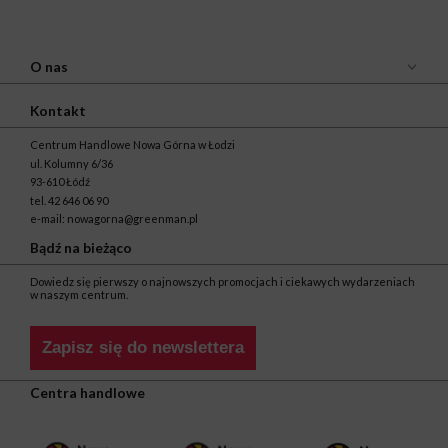
O nas
Kontakt
Centrum Handlowe Nowa Górna w Łodzi
ul. Kolumny 6/36
93-610 Łódź
tel.
42 646 06 90
e-mail:
nowagorna@greenman.pl
Bądź na bieżąco
Dowiedz się pierwszy o najnowszych promocjach i ciekawych wydarzeniach
w naszym centrum.
Zapisz się do newslettera
Centra handlowe