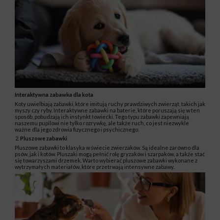
Interaktywna zabawka dla kota
Koty uwielbiają zabawki, które imitują ruchy prawdziwych zwierząt, takich jak
myszy czy ryby. Interaktywne zabawki na baterie, które poruszają się w ten
sposób, pobudzają ich instynkt łowiecki. Tego typu zabawki zapewniają
naszemu pupilowi nie tylko rozrywkę, ale także ruch, co jest niezwykle
ważne dla jego zdrowia fizycznego i psychicznego.
Pluszowe zabawki
Pluszowe zabawki to klasyka w świecie zwierzaków. Są idealne zarówno dla
psów, jak i kotów. Pluszaki mogą pełnić rolę gryzaków i szarpaków, a także stać
się towarzyszami drzemek. Warto wybierać pluszowe zabawki wykonane z
wytrzymałych materiałów, które przetrwają intensywne zabawy.