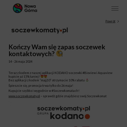
Powrót
Kończy Wam się zapas soczewek
kontaktowych?
14 - 26 maja 2024
Teraz z kodem z naszej aplikacji KODANO soczewki #Bioview i Aquaview
kupicie aż 15% taniej!
Bez aplikacji z kodem ”majj10” otrzymacie 10% rabatu
Śpieszcie się, promocja trwa tylko do 26 maja!
Kupujcie szybko i wygodnie w #Soczewkomatach!
www.soczewkomaty.pl
– sprawdź gdzie znajdziesz swój Soczewkomat