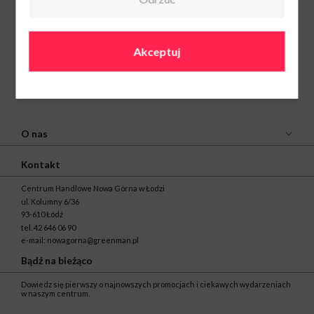
Akceptuj
O nas
Kontakt
Centrum Handlowe Nowa Górna w Łodzi
ul. Kolumny 6/36
93-610 Łódź
tel.
42 646 06 90
e-mail:
nowagorna@greenman.pl
Bądź na bieżąco
Dowiedz się pierwszy o najnowszych promocjach i ciekawych wydarzeniach
w naszym centrum.