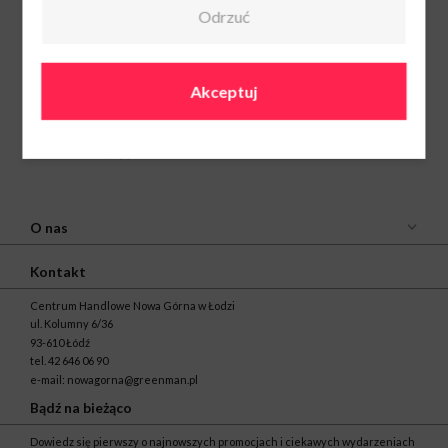
Odrzuć
Akceptuj
O nas
Kontakt
Centrum Handlowe Nowa Górna w Łodzi
ul. Kolumny 6/36
93-610 Łódź
tel.
42 646 06 90
e-mail:
nowagorna@greenman.pl
Bądź na bieżąco
Dowiedz się pierwszy o najnowszych promocjach i ciekawych wydarzeniach