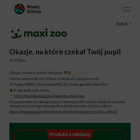
Powrót
Okazje, na które czekał Twój pupil
do 15 lipca
Okazje, na które czekał Twój pupil
Oferta ważna tylko do 15 lipca w sklepach stacjonarnych
Kupuj TANIEJ i oszczędzaj WIĘCEJ z nową gazetką Maxi Zoo!
Sprawdź całą ofertę
https://gazetka.maxizoo.pl/gazetka-maxi-zoo/
Przypominamy, że zakupy możesz również zrobić online i odebrać w swoim
sklepie jeszcze tego samego dnia dzięki usłudze Click & Collect!
https://www.maxizoo.pl/promocje-oferty/omnichannel-click-collect/